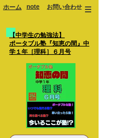
note
ホーム
お問い合わせ
【中学生の勉強法】
ポータブル塾『知恵の間』中
学１年［理科］６月号