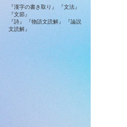
『漢字の書き取り』 『文法』
『文節』
​『詩』 『物語文読解』 『論説
文読解
』