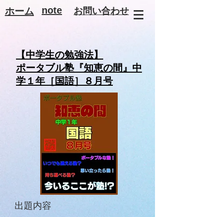
note
ホーム
お問い合わせ
【中学生の勉強法】
ポータブル塾『知恵の間』中
学１年［国語］８月号
出題内容