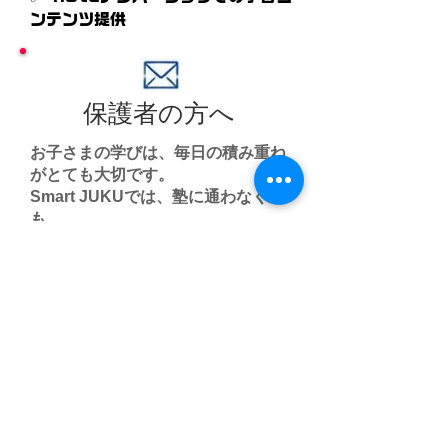
ンテンツ提供
​保護者の方へ
お子さまの学びは、毎日の積み重ね
がとても大切です。
Smart JUKUでは、塾に通わなくて
も、
自宅で学習を進めやすい環境づくり
をサポートしています。
一問解く。
間違いを直す。
もう一度挑戦する。
その小さな積み重ねが、やがて大き
な力になります。
保護者の方と一緒に、お子さまの成
長を支えていければ幸いです。
Smart JUKUは、家庭学習をひとり