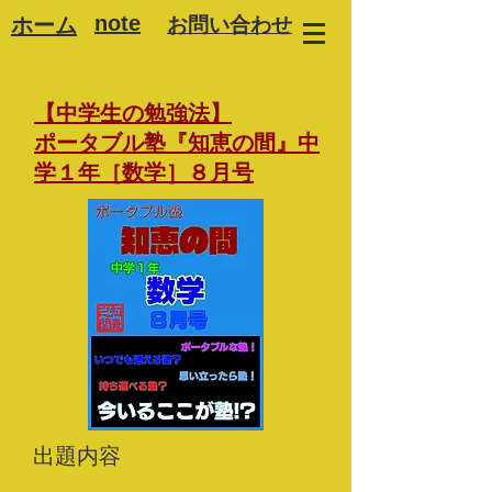
note
ホーム
お問い合わせ
【中学生の勉強法】
ポータブル塾『知恵の間』中
学１年［数学］８月号
出題内容