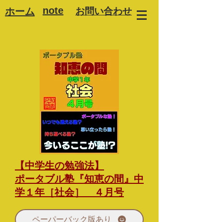
note
ホーム
お問い合わせ
【中学生の勉強法】
ポータブル塾『知恵の間』中
学１年［社会］ ４月号
ペーパーバック版あり