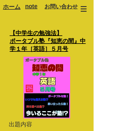
note
ホーム
お問い合わせ
【中学生の勉強法】
ポータブル塾『知恵の間』中
学１年［英語］５月号
出題内容